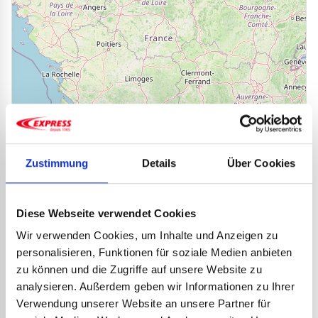
107
145
119
44
179
30
66
41
123
102
199
15
55
60
107
122
Leaflet
|
©
OpenStreetMap
64
94
5
Zustimmung
Details
Über Cookies
Um mich herum
211
Diese Webseite verwendet Cookies
FILTER
Wir verwenden Cookies, um Inhalte und Anzeigen zu
Heimwerken
personalisieren, Funktionen für soziale Medien anbieten
Exportkunde
zu können und die Zugriffe auf unsere Website zu
Wird geladen...
Verschiedenes
analysieren. Außerdem geben wir Informationen zu Ihrer
Verwendung unserer Website an unsere Partner für
Zucht