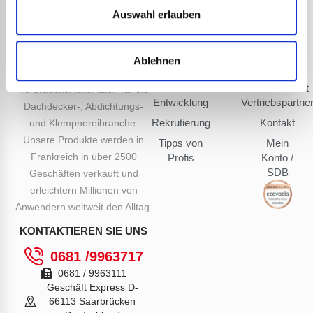
Unser
Finden Sie
Seit mehr als 120 Jahren
Fotoarchiv
Express PL-Händler
Auswahl erlauben
Know-how
einen
entwickelt, produziert und
Videobibliothek
Shrink-Händler
Händler
Express
vermarktet Guilbert Express
Sicherheitsdatenblätter
seit 1905
Online-
eine Reihe von beheizten
Ablehnen
(SDB)
Shop
Werkzeugen, Zubehör und
Forschung
und
Kundendienst
Verbrauchsmaterialien für die
Entwicklung
Vertriebspartne
Dachdecker-, Abdichtungs-
Rekrutierung
Kontakt
und Klempnereibranche.
Unsere Produkte werden in
Tipps von
Mein
Frankreich in über 2500
Profis
Konto /
SDB
Geschäften verkauft und
erleichtern Millionen von
Anwendern weltweit den Alltag.
KONTAKTIEREN SIE UNS
0681 /9963717
0681 / 9963111
Geschäft Express D-
66113 Saarbrücken