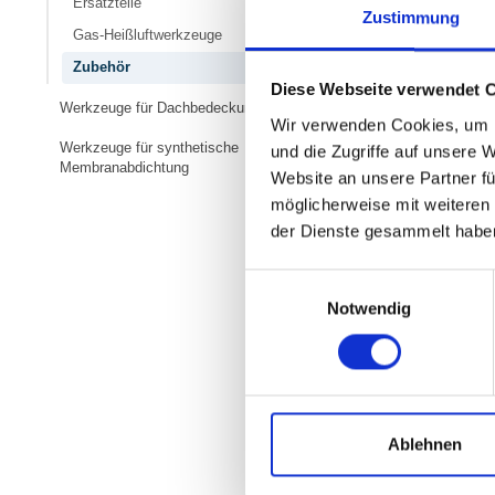
Ersatzteile
Zustimmung
Gas-Heißluftwerkzeuge
Zubehör
Diese Webseite verwendet 
Werkzeuge für Dachbedeckung
Wir verwenden Cookies, um I
Werkzeuge für synthetische
und die Zugriffe auf unsere 
Membranabdichtung
Website an unsere Partner fü
möglicherweise mit weiteren
der Dienste gesammelt habe
Einwilligungsauswahl
SICHERHEITSGR
NR. 660
Notwendig
97,30
€
zzgl. MwS
116,76
€
inkl. MwS
Dieser Sicherheitsgrif
Raptor und das ganz n
bestimmt. Er wird mi
Ablehnen
Art.-Nr.:
660
Schnellanschluss benut