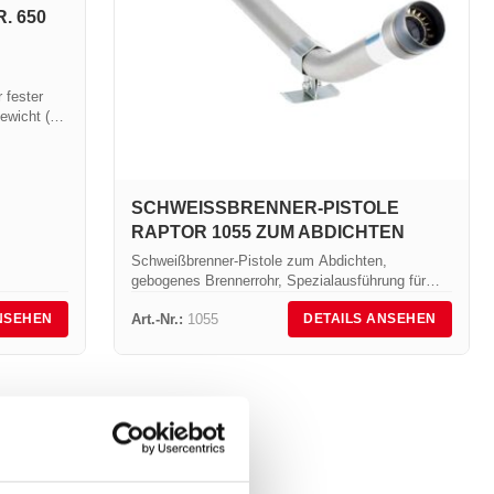
 650
 fester
ewicht (g):
SCHWEISSBRENNER-PISTOLE R
APTOR 1055 ZUM ABDICHTEN
Schweißbrenner-Pistole zum Abdichten,
gebogenes Brennerrohr, Spezialausführung für
Arbeiten an waagerechten Flächen, Leistung 160
Art.-Nr.:
1055
NSEHEN
DETAILS ANSEHEN
kW.