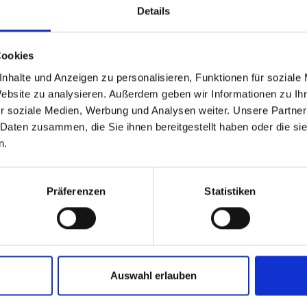
Details
Cookies
nhalte und Anzeigen zu personalisieren, Funktionen für soziale
Website zu analysieren. Außerdem geben wir Informationen zu I
r soziale Medien, Werbung und Analysen weiter. Unsere Partner
 Daten zusammen, die Sie ihnen bereitgestellt haben oder die s
n.
IFF RAPTOR ART.-
Präferenzen
Statistiken
t.
t.
f ist für den Schweißbrenner
eue Sortiment Titane R
t dem Werkzeugsatz
Auswahl erlauben
DETAILS ANSEHEN
zt Art.-Nr. 911 (nicht...