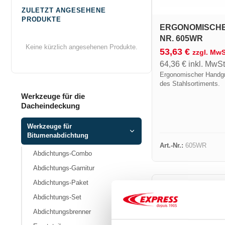
ZULETZT ANGESEHENE
PRODUKTE
ERGONOMISCHER
NR. 605WR
Keine kürzlich angesehenen Produkte.
53,63
€
zzgl. MwS
64,36
€
inkl. MwSt
Ergonomischer Handgri
des Stahlsortiments.
Werkzeuge für die
Dacheindeckung
Werkzeuge für
Bitumenabdichtung
Art.-Nr.:
605WR
Abdichtungs-Combo
Abdichtungs-Garnitur
Abdichtungs-Paket
Abdichtungs-Set
Abdichtungsbrenner