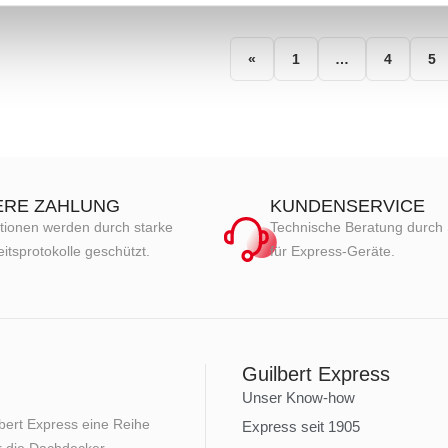
«
1
…
4
5
ERE ZAHLUNG
KUNDENSERVICE
tionen werden durch starke
Technische Beratung durch 
itsprotokolle geschützt.
für Express-Geräte.
Guilbert Express
Unser Know-how
lbert Express eine Reihe
Express seit 1905