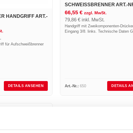
SCHWEISSBRENNER ART.-NR.
66,55
€
zzgl. MwSt.
 HANDGRIFF ART.-
79,86
€
inkl. MwSt.
Handgriff mit Zweikomponenten-Drücker
t.
Eingang 3/8. links. Technische Daten G
340
.
ff für Aufschweißbrenner
Art.-Nr.:
650
DETAILS ANSEHEN
DETAILS A